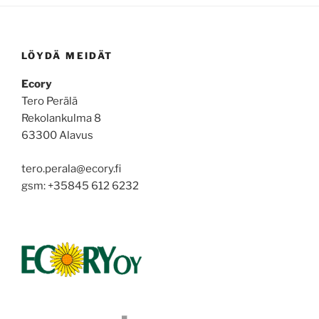
LÖYDÄ MEIDÄT
Ecory
Tero Perälä
Rekolankulma 8
63300 Alavus
tero.perala@ecory.fi
gsm: +35845 612 6232