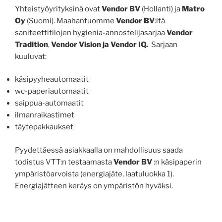
Yhteistyöyrityksinä ovat
Vendor BV
(Hollanti) ja
Matro
Oy
(Suomi). Maahantuomme
Vendor BV
:ltä
saniteettitilojen hygienia-annostelijasarjaa
Vendor
Tradition
,
Vendor Vision ja Vendor IQ.
Sarjaan
kuuluvat:
käsipyyheautomaatit
wc-paperiautomaatit
saippua-automaatit
ilmanraikastimet
täytepakkaukset
Pyydettäessä asiakkaalla on mahdollisuus saada
todistus VTT:n testaamasta
Vendor BV
:n käsipaperin
ympäristöarvoista (energiajäte, laatuluokka 1).
Energiajätteen keräys on ympäristön hyväksi.